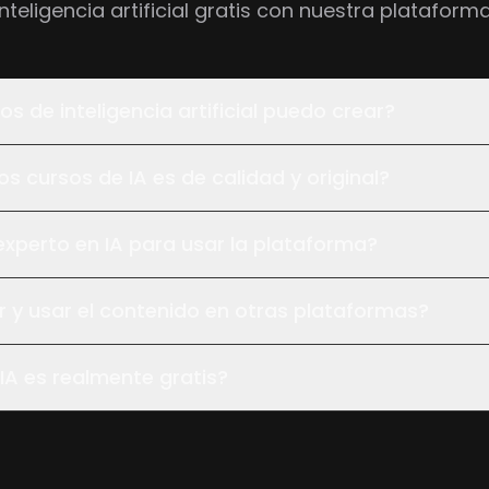
inteligencia artificial gratis con nuestra plataforma
s de inteligencia artificial puedo crear?
os cursos de IA es de calidad y original?
experto en IA para usar la plataforma?
 y usar el contenido en otras plataformas?
IA es realmente gratis?