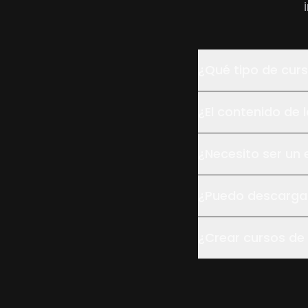
¿Qué tipo de curso
¿El contenido de l
¿Necesito ser un 
¿Puedo descargar
¿Crear cursos de 